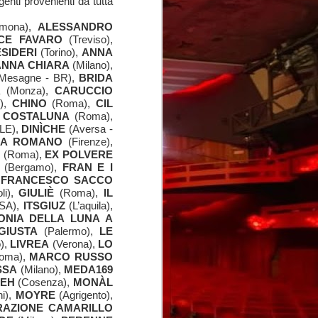
enti provenienti da tutta
mona),
ALESSANDRO
ICE FAVARO
(Treviso),
SIDERI
(Torino),
ANNA
ANNA CHIARA
(Milano),
Mesagne - BR),
BRIDA
A
(Monza),
CARUCCIO
),
CHINO
(Roma),
CIL
,
COSTALUNA
(Roma),
 LE),
DINÌCHE
(Aversa -
NA ROMANO
(Firenze),
O
(Roma),
EX POLVERE
(Bergamo),
FRAN E I
,
FRANCESCO SACCO
NEDITE PER L’EDIZIONE 2025!
li),
GIULIÈ
(Roma),
IL
 SA),
ITSGIUZ
(L’aquila),
ONIA DELLA LUNA A
GIUSTA
(Palermo),
LE
),
LIVREA
(Verona),
LO
oma),
MARCO RUSSO
SSA
(Milano),
MEDA169
EH
(Cosenza),
MONÀL
i),
MOYRE
(Agrigento),
RAZIONE CAMARILLO