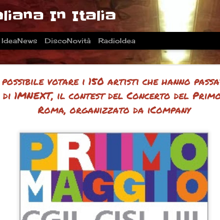
liana In Italia
IdeaNews
DiscoNovità
RadioIdea
 possibile votare i 150 artisti che hanno pass
 di 1MNEXT, il contest del Concerto del Prim
Roma, organizzato da iCompany
Quinte dei "7 Samurai" di Radio Idea
Tony Riggi rilancia il Festival 2026 con un nuovo
Tony Riggi rila