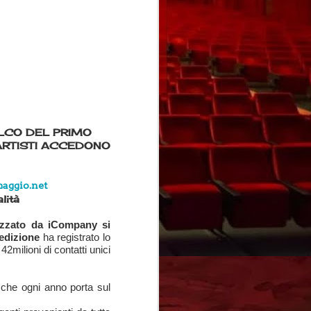
Da oggi è possibile votare i 150 artisti che
PALCO DEL PRIMO
ARTISTI ACCEDONO
aggio.net
lità
zzato da iCompany si
edizione
ha registrato lo
 42milioni di contatti unici
che ogni anno porta sul