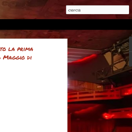
ato la prima
o Maggio di
 inno radiofonico
ncia il Festival 2026 con un nuovo inno radiofonico