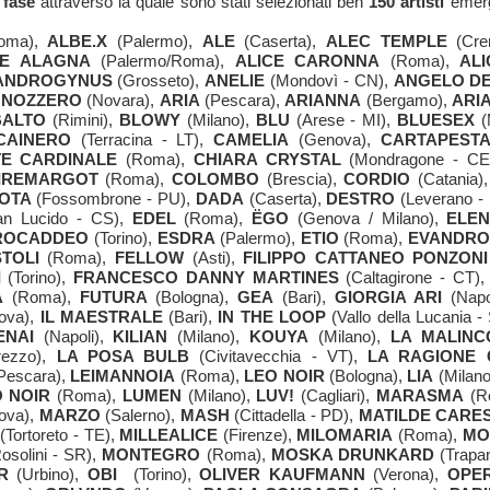
 fase
attraverso la quale sono stati selezionati ben
150 artisti
emerg
oma),
ALBE.X
(Palermo),
ALE
(Caserta),
ALEC TEMPLE
(Cre
CE ALAGNA
(Palermo/Roma),
ALICE CARONNA
(Roma),
AL
ANDROGYNUS
(Grosseto),
ANELIE
(Mondovì - CN),
ANGELO DE
NNOZZERO
(Novara),
ARIA
(Pescara),
ARIANNA
(Bergamo),
ARI
BALTO
(Rimini),
BLOWY
(Milano),
BLU
(Arese - MI),
BLUESEX
(
CAINERO
(Terracina - LT),
CAMELIA
(Genova),
CARTAPEST
TE
CARDINALE
(Roma),
CHIARA CRYSTAL
(Mondragone - CE
IREMARGOT
(Roma),
COLOMBO
(Brescia),
CORDIO
(Catania)
OTA
(Fossombrone - PU),
DADA
(Caserta),
DESTRO
(Leverano -
n Lucido - CS),
EDEL
(Roma),
ËGO
(Genova / Milano),
ELE
ROCADDEO
(Torino),
ESDRA
(Palermo),
ETIO
(Roma),
EVANDR
TOLI
(Roma),
FELLOW
(Asti),
FILIPPO CATTANEO PONZONI
I
(Torino),
FRANCESCO DANNY MARTINES
(Caltagirone - CT)
ZECCHINO D’ORO ALLA RICERCA DELLE CANZONI I
lento e passione sul palco, tra vincitori e nuove opportunità
A
(Roma),
FUTURA
(Bologna),
GEA
(Bari),
GIORGIA ARI
(Napo
ova),
IL MAESTRALE
(Bari),
IN THE LOOP
(Vallo della Lucania -
ENAI
(Napoli),
KILIAN
(Milano),
KOUYA
(Milano),
LA MALINC
ezzo),
LA POSA BULB
(Civitavecchia - VT),
LA RAGIONE 
Pescara),
LEIMANNOIA
(Roma),
LEO NOIR
(Bologna),
LIA
(Milano
 NOIR
(Roma),
LUMEN
(Milano),
LUV!
(Cagliari),
MARASMA
(R
ova),
MARZO
(Salerno),
MASH
(Cittadella - PD),
MATILDE CARE
(Tortoreto - TE),
MILLEALICE
(Firenze),
MILOMARIA
(Roma),
MO
osolini - SR),
MONTEGRO
(Roma),
MOSKA DRUNKARD
(Trapan
R
(Urbino),
OBI
(Torino),
OLIVER KAUFMANN
(Verona),
OPE