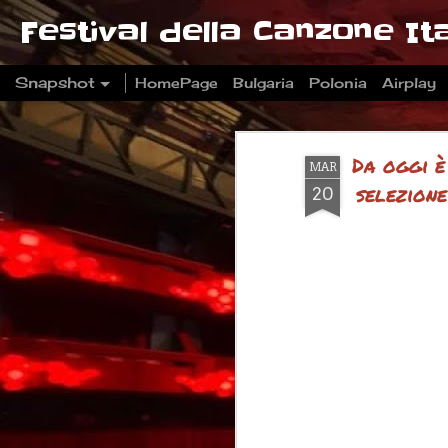
Festival della Canzone Ita
Snapshot
HomePage
Bulgaria
Polonia
Airplay
Da oggi è
MAR
selezione
20
Sanremo 2026: Il Trionfo di Sal da Vinci e il Dietro le 