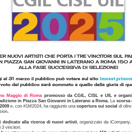
a la Call per gli Showcase della XV edizione
ER NUOVI ARTISTI CHE PORTA I TRE VINCITORI SUL 
 PIAZZA SAN GIOVANNI IN LATERANO A ROMA 150 
ALLA FASE SUCCESSIVA DI SELEZIONE!
i al 31 marzo il pubblico può votare sul sito
1mnext.primom
l voto del pubblico sarà sommato a quello della giuria di qua
imo Maggio di Roma
promosso da CGIL, CISL e UIL e organi
adizione in Piazza San Giovanni in Laterano a Roma.
La
scorsa 
 2009
e, con #1M2024, ha raggiunto una
copertura sui social
di oltre
sion
.
 dedicato alla ricerca di nuovi artisti
, organizzato da iCompany, 
ento e passione sul palco, tra vincitori e nuove opportunità
3 vincitori.