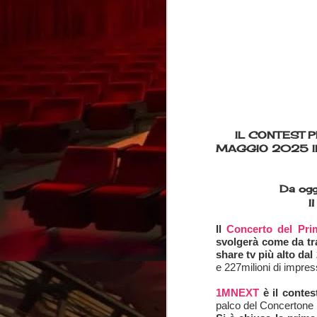
Medimex 2025: apert
IL CONTEST P
MAGGIO 2025 IN
Da ogg
I
Il
Concerto del Pr
svolgerà come da tr
share tv più alto dal
e 227milioni di impres
1MNEXT
è il contest
Sasinae Festival: tal
palco del Concertone i 